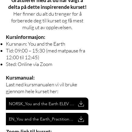
Gratulerer med at du har valgt å
delta på dette inspirerende kurset!
Her finner du alt du trenger for å
forberede deg til kurset og få mest
mulig ut av opplevelsen.
Kursinformasjon:
Kursnavn: You and the Earth
Tid: 09:00 – 15:30 (med matpause fra
12:00 til 12:45)
Sted: Online via Zoom
Kursmanual:
Last ned kursmanualen vi vil bruke
gjennom hele kurset her:
NORSK_You and the Earth ELEV MANUAL
EN_You and the Earth_Practitioners
Zoom-link til kurset: