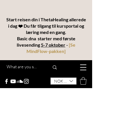
Start reisen din i ThetaHealing allerede
i dag ❤️ Du får tilgang til kursportal og
læring med en gang.
Basic dna starter med første
livesending
5-7 oktober
-
[
Se
MindFlow-pakken
]
NOK (kr)
THETAKODEN
“MindFlow® – en helhetlig utdannelse for
transformasjon, intuisjon og manifestering”