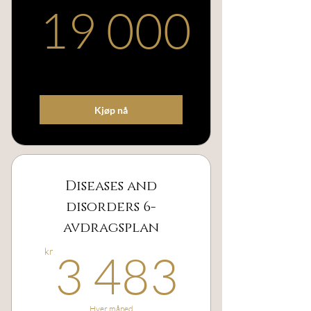
19 000
19 000kr
Kjøp nå
Diseases and
disorders 6-
avdragsplan
3 483
kr
3 483
Hver måned