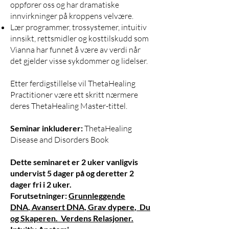
oppfører oss og har dramatiske
innvirkninger på kroppens velvære.
Lær programmer, trossystemer, intuitiv
innsikt, rettsmidler og kosttilskudd som
Vianna har funnet å være av verdi når
det gjelder visse sykdommer og lidelser.
Etter ferdigstillelse vil ThetaHealing
Practitioner være ett skritt nærmere
deres ThetaHealing Master-tittel.
Seminar inkluderer:
ThetaHealing
Disease and Disorders Book
Dette seminaret er 2 uker vanligvis
undervist 5 dager på og deretter 2
dager fri i 2 uker.
Forutsetninger:
Grunnleggende
DNA
,
Avansert DNA
,
Grav dypere
, Du
og Skaperen.
Verdens Relasjoner.