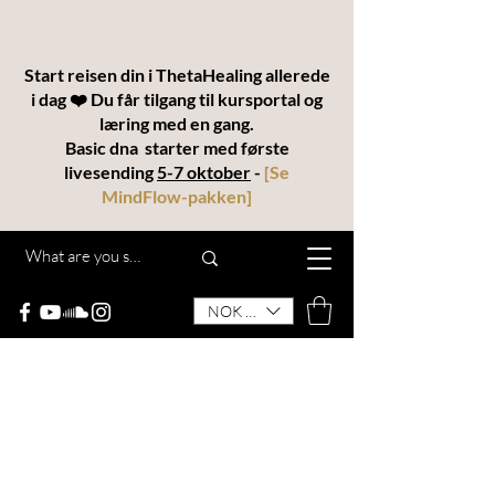
Start reisen din i ThetaHealing allerede
i dag ❤️ Du får tilgang til kursportal og
læring med en gang.
Basic dna starter med første
livesending
5-7 oktober
-
[
Se
MindFlow-pakken
]
NOK (kr)
THETAKODEN
“MindFlow® – en helhetlig utdannelse for
transformasjon, intuisjon og manifestering”