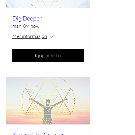
Dig Deeper
man. 09. nov.
Mer informasjon
Kjøp billetter
You and the Creator