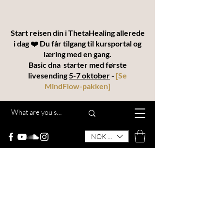
Start reisen din i ThetaHealing allerede
i dag ❤️ Du får tilgang til kursportal og
læring med en gang.
Basic dna starter med første
livesending
5-7 oktober
-
[
Se
MindFlow-pakken
]
NOK (kr)
THETAKODEN
“MindFlow® – en helhetlig utdannelse for
transformasjon, intuisjon og manifestering”