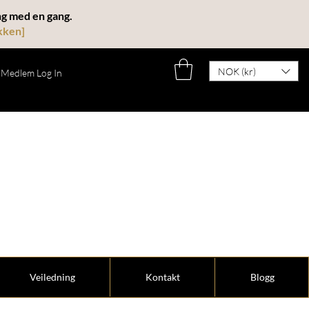
ing med en gang.
kken
]
NOK (kr)
Medlem Log In
 intuisjon og
Veiledning
Kontakt
Blogg