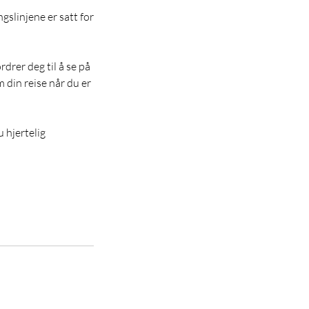
ngslinjene er satt for
rdrer deg til å se på
m din reise når du er
 hjertelig