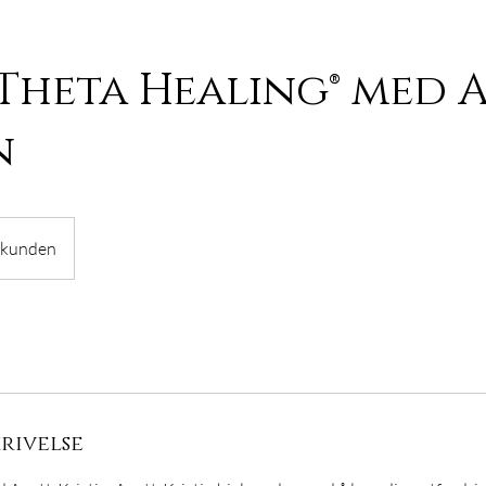
 Theta Healing® med 
n
 kunden
rivelse