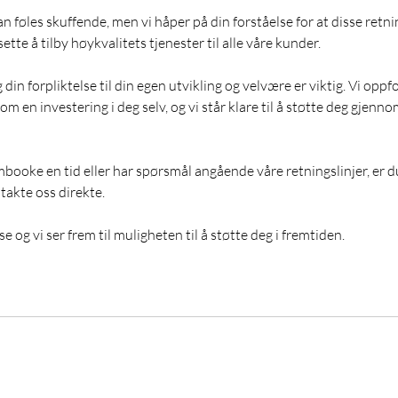
an føles skuffende, men vi håper på din forståelse for at disse retni
tsette å tilby høykvalitets tjenester til alle våre kunder.
in forpliktelse til din egen utvikling og velvære er viktig. Vi oppfo
m en investering i deg selv, og vi står klare til å støtte deg gjenno
booke en tid eller har spørsmål angående våre retningslinjer, er du
takte oss direkte.
se og vi ser frem til muligheten til å støtte deg i fremtiden.