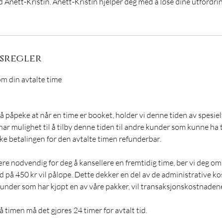
Anett-Kristin. Anett-Kristin hjelper deg med å løse dine utfordr
gsregler
om din avtalte time
s å påpeke at når en time er booket, holder vi denne tiden av spesielt
 har mulighet til å tilby denne tiden til andre kunder som kunne ha 
kke betalingen for den avtalte timen refunderbar.
ære nødvendig for deg å kansellere en fremtidig time, ber vi deg om
 på 450 kr vil påløpe. Dette dekker en del av de administrative ko
 kunder som har kjøpt en av våre pakker, vil transaksjonskostnade
å timen må det gjøres 24 timer før avtalt tid.