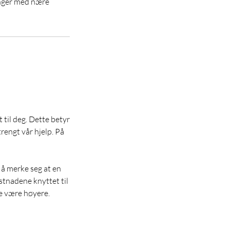
inger med nære
 til deg. Dette betyr
trengt vår hjelp. På
 å merke seg at en
stnadene knyttet til
ne være høyere.