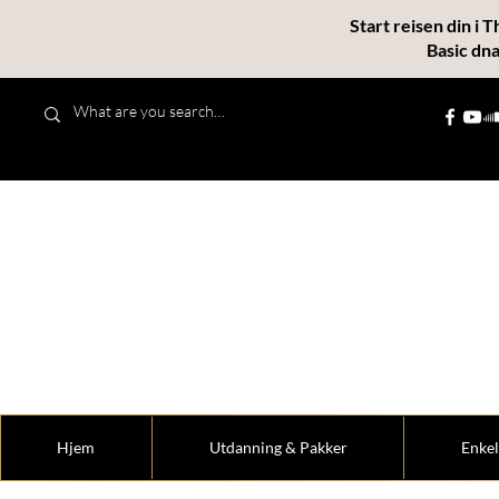
Start reisen din i 
Basic dn
“MindFlow® –
Hjem
Utdanning & Pakker
Enkel