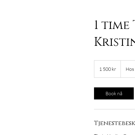
1 time
Kristi
1 500
norske
1 500 kr
Hos
kroner
Book nå
Tjenestebesk