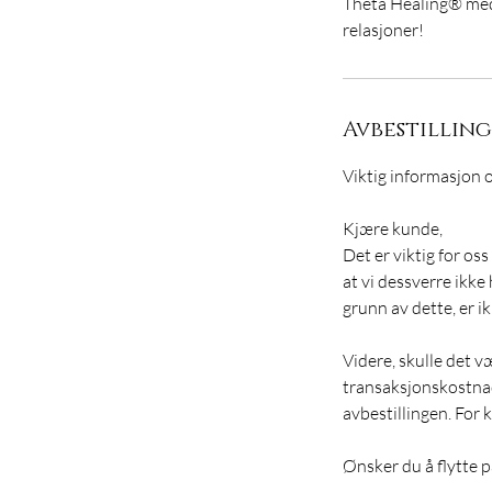
Theta Healing® med 
relasjoner!
Avbestillin
Viktig informasjon 
Kjære kunde,
Det er viktig for os
at vi dessverre ikke
grunn av dette, er i
Videre, skulle det v
transaksjonskostnad
avbestillingen. For
Ønsker du å flytte p