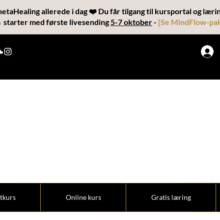
ThetaHealing allerede i dag ❤️ Du får tilgang til kursportal og lær
a starter med første livesending
5-7 oktober
-
[
Se MindFlow-pa
THETAKODEN
 en helhetlig utdannelse for transformasjon,
manifestering”
tkurs
Online kurs
Gratis læring