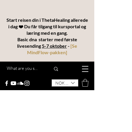
Start reisen din i ThetaHealing allerede
i dag ❤️ Du får tilgang til kursportal og
læring med en gang.
Basic dna starter med første
livesending
5-7 oktober
-
[
Se
MindFlow-pakken
]
NOK (kr)
THETAKODEN
“MindFlow® – en helhetlig utdannelse for
transformasjon, intuisjon og manifestering”