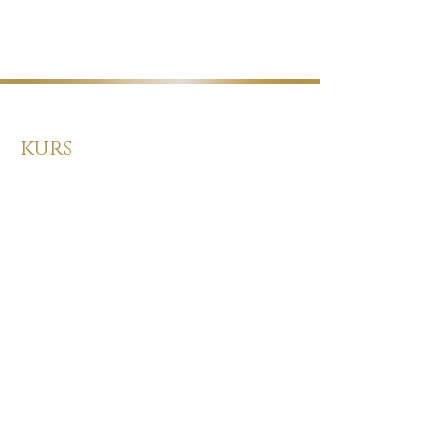
kurs
Kurs Kalender
Mind Flow 1 år utdannelse
Nivå 1 Grunnleggende kurs
Nivå 2 Mester kurs
Valgfag kurs
Online ressurs
Lydfiler butikk
Gratis Videoer
Gratis Meditasjonssendinger
kontakt