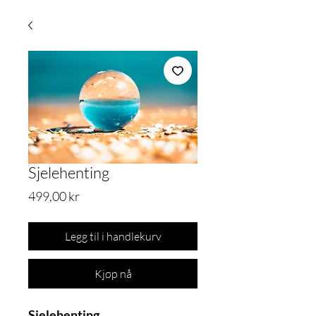
Sjelehenting
Pris
499,00 kr
Legg til i handlekurv
Kjøp nå
Sjelehenting