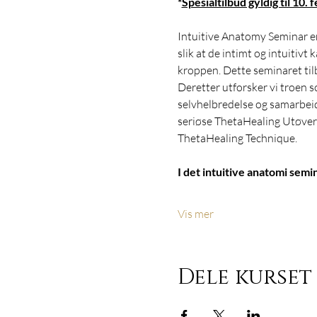
*
Spesialtilbud gyldig til 10. 
Intuitive Anatomy Seminar e
slik at de intimt og intuitiv
kroppen. Dette seminaret tilb
Deretter utforsker vi troen so
selvhelbredelse og samarbei
seriøse ThetaHealing Utøvere 
ThetaHealing Technique.
I det intuitive anatomi semi
Vis mer
Dele kurset