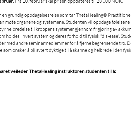
februar.
Fra 10. februar skal prisen oppdateres til 23 000 NOK.
r en grundig oppdagelsesreise som tar ThetaHealing® Practitioner
t kan møte organene og systemene. Studenten vil oppdage følelsene 
yr helbredelse til kroppens systemer gjennom frigjøring av akkumu
m holdes i hvert system og deres forhold til fysisk "dis-ease". Stude
der med andre seminarmedlemmer for å fjerne begrensende tro. Det
som ønsker å bli svært dyktige til å skanne og helbrede i den fysi
naret veileder ThetaHealing instruktøren studenten til å: