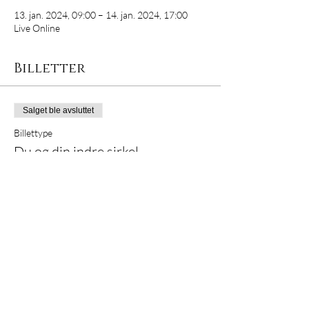
13. jan. 2024, 09:00 – 14. jan. 2024, 17:00
Live Online
Billetter
Salget ble avsluttet
Billettype
Du og din indre sirkel
Pris
5 200,00 kr
Dele kurset