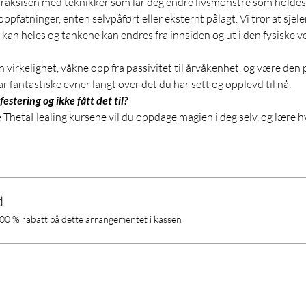
praksisen med teknikker som lar deg endre livsmønstre som holdes p
oppfatninger, enten selvpåført eller eksternt pålagt. Vi tror at sje
n kan heles og tankene kan endres fra innsiden og ut i den fysiske v
n virkelighet, våkne opp fra passivitet til årvåkenhet, og være den p
r fantastiske evner langt over det du har sett og opplevd til nå.
e ThetaHealing kursene vil du oppdage magien i deg selv, og lære
d
00 % rabatt på dette arrangementet i kassen