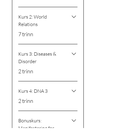
Kurs 2: World
Relations
.
7 trinn
Kurs 3: Diseases &
Disorder
.
2 trinn
Kurs 4: DNA 3
.
2 trinn
Bonuskurs:
Manifestering for