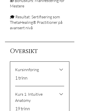
🎁 Bonuskurs: Manifestering for
Mestere
🎓 Resultat: Sertifisering som
ThetaHealing® Practitioner på
avansert nivå
Oversikt
Kursinnføring
.
1 trinn
Kurs 1: Intuitive
Anatomy
.
19 trinn