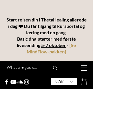
Start reisen din i ThetaHealing allerede
i dag ❤️ Du får tilgang til kursportal og
læring med en gang.
Basic dna starter med første
livesending
5-7 oktober
-
[
Se
MindFlow-pakken
]
NOK (kr)
THETAKODEN
“MindFlow® – en helhetlig utdannelse for
transformasjon, intuisjon og manifestering”