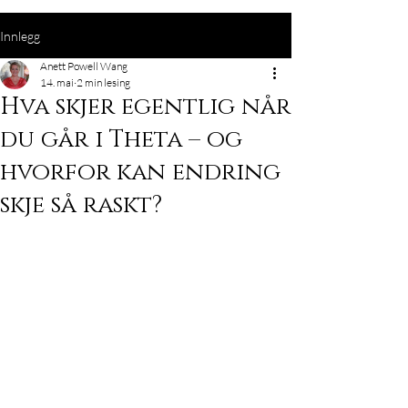
Innlegg
Anett Powell Wang
14. mai
2 min lesing
Hva skjer egentlig når
du går i Theta – og
hvorfor kan endring
skje så raskt?